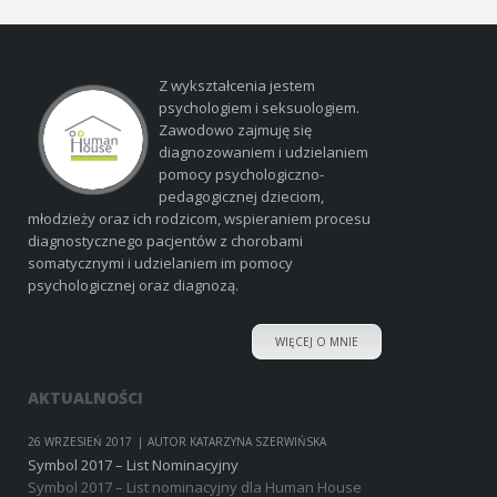
Z wykształcenia jestem
psychologiem i seksuologiem.
Zawodowo zajmuję się
diagnozowaniem i udzielaniem
pomocy psychologiczno-
pedagogicznej dzieciom,
młodzieży oraz ich rodzicom, wspieraniem procesu
diagnostycznego pacjentów z chorobami
somatycznymi i udzielaniem im pomocy
psychologicznej oraz diagnozą.
WIĘCEJ O MNIE
AKTUALNOŚCI
26 WRZESIEŃ 2017
AUTOR KATARZYNA SZERWIŃSKA
Symbol 2017 – List Nominacyjny
Symbol 2017 – List nominacyjny dla Human House