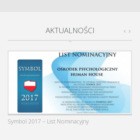
AKTUALNOŚCI
26 wrzesień
Psychologia
2017
Symbol 2017 – List Nominacyjny
S